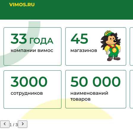
1
/
3