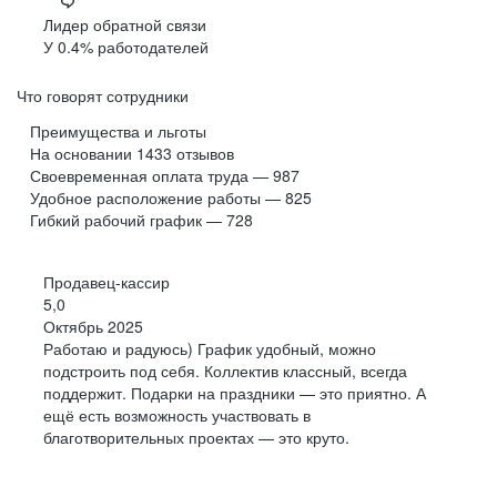
КУРГАН
Лидер обратной связи
КУРСК
У 0.4% работодателей
ЛИПЕЦК
Что говорят сотрудники
МАГАДАН
Преимущества и льготы
ЙОШКАР-ОЛА
На основании
1433
отзывов
Своевременная оплата труда — 987
САРАНСК
Удобное расположение работы — 825
МУРМАНСК
Гибкий рабочий график — 728
НИЖНИЙ НОВГОРОД
ВЕЛИКИЙ НОВГОРОД
Продавец-кассир
5,0
ОМСК
Октябрь 2025
ОРЕЛ
Работаю и радуюсь) График удобный, можно
подстроить под себя. Коллектив классный, всегда
ОРЕНБУРГ
поддержит. Подарки на праздники — это приятно. А
ПЕНЗА
ещё есть возможность участвовать в
благотворительных проектах — это круто.
ПЕРМЬ
ПЕТРОЗАВОДСК