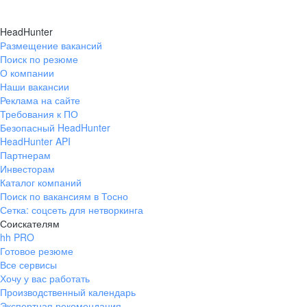
ГАДЖИЕВО
HeadHunter
ЗАОЗЕРСК
Размещение вакансий
ЗАПОЛЯРНЫЙ
Поиск по резюме
О компании
КАНДАЛАКША
Наши вакансии
КИРОВСК (МУРМАНСКАЯ ОБЛАСТЬ)
Реклама на сайте
Требования к ПО
КОВДОР
Безопасный HeadHunter
КОЛА
HeadHunter API
Партнерам
МОНЧЕГОРСК
Инвесторам
ОЛЕНЕГОРСК
Каталог компаний
Поиск по вакансиям в Тосно
ОСТРОВНОЙ
Сетка: соцсеть для нетворкинга
ПОЛЯРНЫЕ ЗОРИ
Соискателям
hh PRO
ПОЛЯРНЫЙ
Готовое резюме
СЕВЕРОМОРСК
Все сервисы
Хочу у вас работать
СНЕЖНОГОРСК
Производственный календарь
БЕЛОМОРСК
Экспертная рекомендация