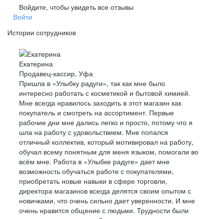
ПСКОВ
Войдите, чтобы увидеть все отзывы
Войти
РОСТОВ-НА-ДОНУ
Истории сотрудников
РЯЗАНЬ
САМАРА
Екатерина
САРАТОВ
Продавец-кассир, Уфа
ЯКУТСК
Пришла в «Улыбку радуги», так как мне было
интересно работать с косметикой и бытовой химией.
ЮЖНО-САХАЛИНСК
Мне всегда нравилось заходить в этот магазин как
ВЛАДИКАВКАЗ
покупатель и смотреть на ассортимент. Первые
рабочие дни мне дались легко и просто, потому что я
СМОЛЕНСК
шла на работу с удовольствием. Мне попался
СТАВРОПОЛЬ
отличный коллектив, который мотивировал на работу,
обучал всему понятным для меня языком, помогали во
ТАМБОВ
всём мне. Работа в «Улыбке радуге» дает мне
ТОМСК
возможность обучаться работе с покупателями,
приобретать новые навыки в сфере торговли,
ТУЛА
директора магазинов всегда делятся своим опытом с
ТЮМЕНЬ
новичками, что очень сильно дает уверенности. И мне
очень нравится общение с людьми. Трудности были
ИЖЕВСК