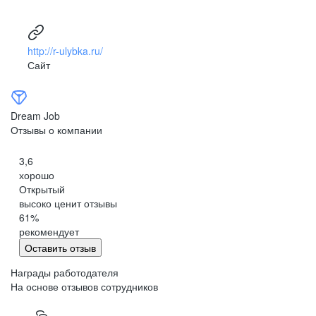
ИВАНОВО (ИВАНОВСКАЯ ОБЛАСТЬ)
МАГАС
ИРКУТСК
http://r-ulybka.ru/
Сайт
НАЛЬЧИК
КАЛИНИНГРАД
ЭЛИСТА
Dream Job
Отзывы о компании
КАЛУГА
ПЕТРОПАВЛОВСК-КАМЧАТСКИЙ
3,6
ЧЕРКЕССК
хорошо
Открытый
КЕМЕРОВО
высоко ценит отзывы
КИРОВ
61
%
рекомендует
СЫКТЫВКАР
Оставить отзыв
КОСТРОМА
Награды работодателя
КРАСНОДАР
На основе отзывов сотрудников
КРАСНОЯРСК