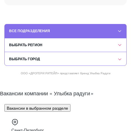
ВСЕ ПОДРАЗДЕЛЕНИЯ
ВСЕ ПОДРАЗДЕЛЕНИЯ
ВЫБРАТЬ РЕГИОН
ВЫБРАТЬ РЕГИОН
РОЗНИЦА
МОСКВА И МО
МОСКВА
ОФИС
ООО «ДРОГЕРИ РИТЕЙЛ» представляет бренд Улыбка Радуги
ЦЕНТРАЛЬНЫЙ ОКРУГ
САНКТ-ПЕТЕРБУРГ
СЕВЕРО-ЗАПАДНЫЙ ОКРУГ
ЛОГИСТИКА
ЕКАТЕРИНБУРГ
Вакансии компании « Улыбка радуги
»
ПРИВОЛЖСКИЙ ОКРУГ
КАЗАНЬ
IT
УРАЛЬСКИЙ ОКРУГ
ТВЕРЬ
Вакансии в выбранном разделе
СИБИРСКИЙ ОКРУГ
НОВОСИБИРСК
ЮЖНЫЙ ОКРУГ
МАЙКОП
Санкт-Петербург