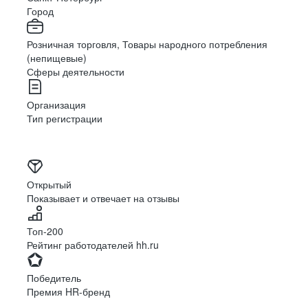
ГОРНО-АЛТАЙСК
Город
БАРНАУЛ
Розничная торговля, Товары народного потребления
БЛАГОВЕЩЕНСК (АМУРСКАЯ ОБЛАСТЬ)
(непищевые)
АРХАНГЕЛЬСК
Сферы деятельности
АСТРАХАНЬ
Организация
БЕЛГОРОД
Тип регистрации
БРЯНСК
УЛАН-УДЭ
ВЛАДИВОСТОК
Открытый
ВЛАДИМИР
Показывает и отвечает на отзывы
ВОЛГОГРАД
ВОЛОГДА
Топ-200
Рейтинг работодателей hh.ru
ВОРОНЕЖ
МАХАЧКАЛА
Победитель
Премия HR-бренд
БИРОБИДЖАН