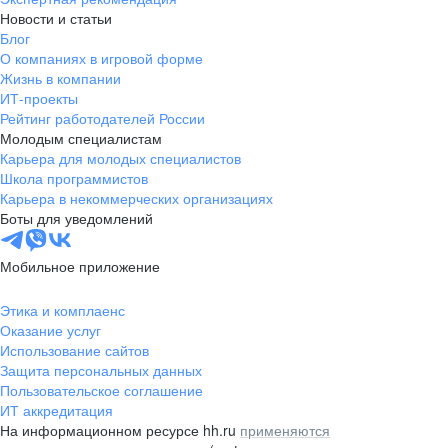
Новости и статьи
КЕМЬ
Блог
КОНДОПОГА
О компаниях в игровой форме
Жизнь в компании
КОСТОМУКША
ИТ-проекты
ЛАХДЕНПОХЬЯ
Рейтинг работодателей России
Молодым специалистам
МЕДВЕЖЬЕГОРСК
Карьера для молодых специалистов
ОЛОНЕЦ
Школа программистов
Карьера в некоммерческих организациях
ПИТКЯРАНТА
Боты для уведомлений
ПУДОЖ
СЕГЕЖА
Мобильное приложение
СОРТАВАЛА
Этика и комплаенс
СУОЯРВИ
Оказание услуг
Использование сайтов
ВЕЛИКИЕ ЛУКИ
Защита персональных данных
ГДОВ
Пользовательское соглашение
ИТ аккредитация
ДНО
На информационном ресурсе hh.ru
применяются
НЕВЕЛЬ