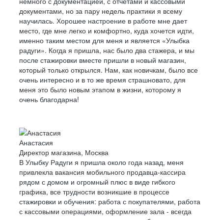
немного с документацией, с отчетами и кассовыми
УЛЬЯНОВСК
документами, но за пару недель практики я всему
научилась. Хорошее настроение в работе мне дает
УФА
место, где мне легко и комфортно, куда хочется идти,
ХАБАРОВСК
именно таким местом для меня и является «Улыбка
радуги». Когда я пришла, нас было два стажера, и мы
АБАКАН
после стажировки вместе пришли в новый магазин,
ЧЕЛЯБИНСК
который только открылся. Нам, как новичкам, было все
очень интересно и в то же время страшновато, для
ГРОЗНЫЙ
меня это было новым этапом в жизни, которому я
ЧИТА
очень благодарна!
ЧЕБОКСАРЫ
ЯРОСЛАВЛЬ
КИРОВОГРАД
Анастасия
Директор магазина, Москва
СЕВАСТОПОЛЬ
В Улыбку Радуги я пришла около года назад, меня
СИМФЕРОПОЛЬ
привлекла вакансия мобильного продавца-кассира
рядом с домом и огромный плюс в виде гибкого
ХАНТЫ-МАНСИЙСК
графика, все трудности возникшие в процессе
ТОЛЬЯТТИ
стажировки и обучения: работа с покупателями, работа
с кассовыми операциями, оформление зала - всегда
ДУДИНКА (КРАСНОЯРСКИЙ КРАЙ)