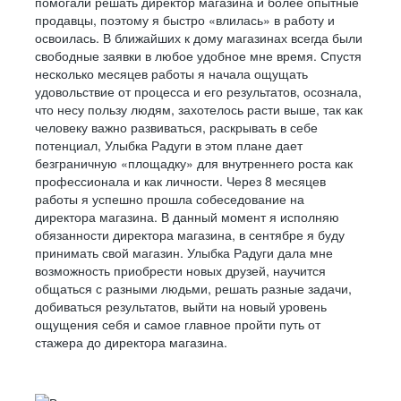
помогали решать директор магазина и более опытные
ТУРА (КРАСНОЯРСКИЙ КРАЙ)
продавцы, поэтому я быстро «влилась» в работу и
освоилась. В ближайших к дому магазинах всегда были
АГИНСКОЕ (ЗАБАЙКАЛЬСКИЙ АО)
свободные заявки в любое удобное мне время. Спустя
УСТЬ-ОРДЫНСКИЙ
несколько месяцев работы я начала ощущать
удовольствие от процесса и его результатов, осознала,
ПАЛАНА
что несу пользу людям, захотелось расти выше, так как
АНАДЫРЬ
человеку важно развиваться, раскрывать в себе
потенциал, Улыбка Радуги в этом плане дает
СОЧИ
безграничную «площадку» для внутреннего роста как
НОРИЛЬСК
профессионала и как личности. Через 8 месяцев
работы я успешно прошла собеседование на
ДЗЕРЖИНСК (НИЖЕГОРОДСКАЯ ОБЛАСТЬ)
директора магазина. В данный момент я исполняю
АРЗАМАС
обязанности директора магазина, в сентябре я буду
принимать свой магазин. Улыбка Радуги дала мне
САРОВ
возможность приобрести новых друзей, научится
ОБНИНСК
общаться с разными людьми, решать разные задачи,
добиваться результатов, выйти на новый уровень
САЛЕХАРД
ощущения себя и самое главное пройти путь от
КАРГОПОЛЬ
стажера до директора магазина.
КОРЯЖМА
КОТЛАС