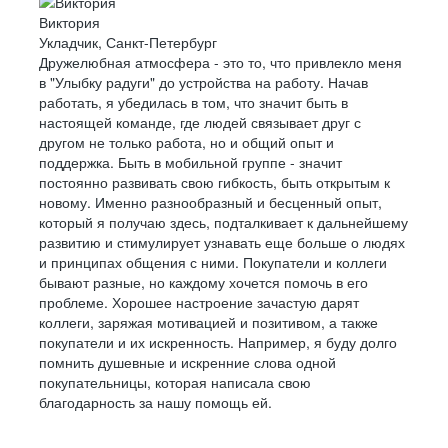
МЕЗЕНЬ
Виктория
Укладчик, Санкт-Петербург
МИРНЫЙ (АРХАНГЕЛЬСКАЯ ОБЛАСТЬ)
Дружелюбная атмосфера - это то, что привлекло меня
НОВОДВИНСК
в "Улыбку радуги" до устройства на работу. Начав
работать, я убедилась в том, что значит быть в
НЯНДОМА
настоящей команде, где людей связывает друг с
ОНЕГА
другом не только работа, но и общий опыт и
поддержка. Быть в мобильной группе - значит
СЕВЕРОДВИНСК
постоянно развивать свою гибкость, быть открытым к
СОЛЬВЫЧЕГОДСК
новому. Именно разнообразный и бесценный опыт,
который я получаю здесь, подталкивает к дальнейшему
ШЕНКУРСК
развитию и стимулирует узнавать еще больше о людях
КАЛИНИНГРАДСКАЯ ОБЛАСТЬ
и принципах общения с ними. Покупатели и коллеги
бывают разные, но каждому хочется помочь в его
БАЛТИЙСК
проблеме. Хорошее настроение зачастую дарят
ГВАРДЕЙСК
коллеги, заряжая мотивацией и позитивом, а также
покупатели и их искренность. Например, я буду долго
ГУРЬЕВСК (КАЛИНИНГРАДСКАЯ ОБЛАСТЬ)
помнить душевные и искренние слова одной
ГУСЕВ
покупательницы, которая написала свою
благодарность за нашу помощь ей.
ЗЕЛЕНОГРАДСК
КРАСНОЗНАМЕНСК (КАЛИНИНГРАДСКАЯ ОБЛАСТЬ)