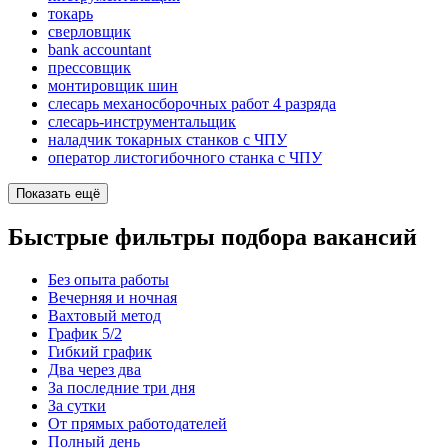
токарь
сверловщик
bank accountant
прессовщик
монтировщик шин
слесарь механосборочных работ 4 разряда
слесарь-инструментальщик
наладчик токарных станков с ЧПУ
оператор листогибочного станка с ЧПУ
Показать ещё
Быстрые фильтры подбора вакансий
Без опыта работы
Вечерняя и ночная
Вахтовый метод
График 5/2
Гибкий график
Два через два
За последние три дня
За сутки
От прямых работодателей
Полный день